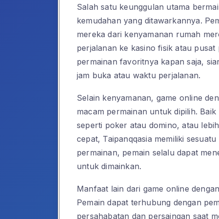
Salah satu keunggulan utama bermai
kemudahan yang ditawarkannya. Pem
mereka dari kenyamanan rumah merek
perjalanan ke kasino fisik atau pusa
permainan favoritnya kapan saja, s
jam buka atau waktu perjalanan.
Selain kenyamanan, game online den
macam permainan untuk dipilih. Baik
seperti poker atau domino, atau leb
cepat, Taipanqqasia memiliki sesuat
permainan, pemain selalu dapat me
untuk dimainkan.
Manfaat lain dari game online dengan
Pemain dapat terhubung dengan pema
persahabatan dan persaingan saat m