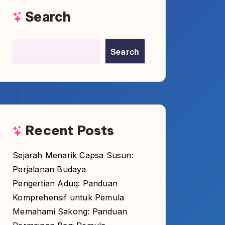
Search
Recent Posts
Sejarah Menarik Capsa Susun:
Perjalanan Budaya
Pengertian Aduq: Panduan
Komprehensif untuk Pemula
Memahami Sakong: Panduan
Permainan Bagi Pemula
Pengertian ADUQQ : Yang Perlu