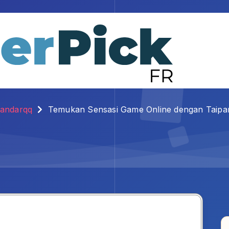
andarqq
Temukan Sensasi Game Online dengan Taipa