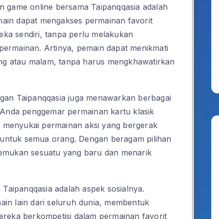
n game online bersama Taipanqqasia adalah
ain dapat mengakses permainan favorit
a sendiri, tanpa perlu melakukan
t permainan. Artinya, pemain dapat menikmati
iang atau malam, tanpa harus mengkhawatirkan
gan Taipanqqasia juga menawarkan berbagai
 Anda penggemar permainan kartu klasik
ih menyukai permainan aksi yang bergerak
u untuk semua orang. Dengan beragam pilihan
nemukan sesuatu yang baru dan menarik
 Taipanqqasia adalah aspek sosialnya.
in lain dari seluruh dunia, membentuk
ereka berkompetisi dalam permainan favorit