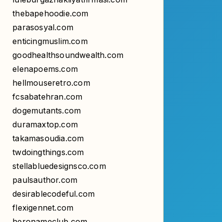
parasosyal.com
enticingmuslim.com
goodhealthsoundwealth.com
elenapoems.com
hellmouseretro.com
fcsabatehran.com
dogemutants.com
duramaxtop.com
takamasoudia.com
twdoingthings.com
stellabluedesignsco.com
paulsauthor.com
desirablecodeful.com
flexigennet.com
heronameclub.com
medmarket.io