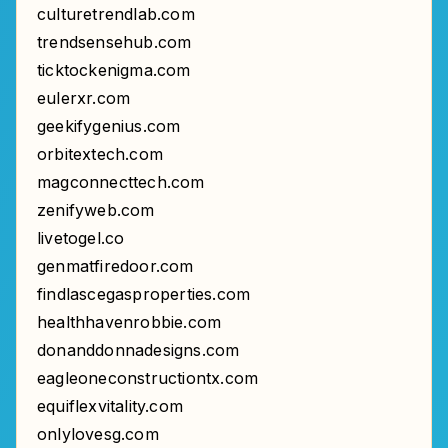
culturetrendlab.com
trendsensehub.com
ticktockenigma.com
eulerxr.com
geekifygenius.com
orbitextech.com
magconnecttech.com
zenifyweb.com
livetogel.co
genmatfiredoor.com
findlascegasproperties.com
healthhavenrobbie.com
donanddonnadesigns.com
eagleoneconstructiontx.com
equiflexvitality.com
onlylovesg.com