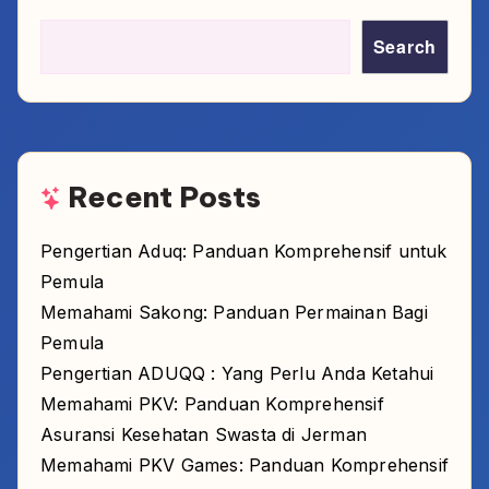
Search
Recent Posts
Pengertian Aduq: Panduan Komprehensif untuk
Pemula
Memahami Sakong: Panduan Permainan Bagi
Pemula
Pengertian ADUQQ : Yang Perlu Anda Ketahui
Memahami PKV: Panduan Komprehensif
Asuransi Kesehatan Swasta di Jerman
Memahami PKV Games: Panduan Komprehensif