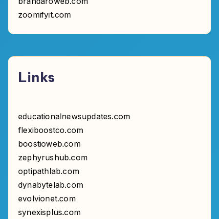
brandaroweb.com
zoomifyit.com
Links
educationalnewsupdates.com
flexiboostco.com
boostioweb.com
zephyrushub.com
optipathlab.com
dynabytelab.com
evolvionet.com
synexisplus.com