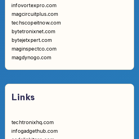
infovortexpro.com
magcircuitplus.com
techscopeitnow.com
bytetronixnet.com
bytejetxpert.com
maginspectco.com
magdynogo.com
Links
techtronixhq.com
infogadgethub.com