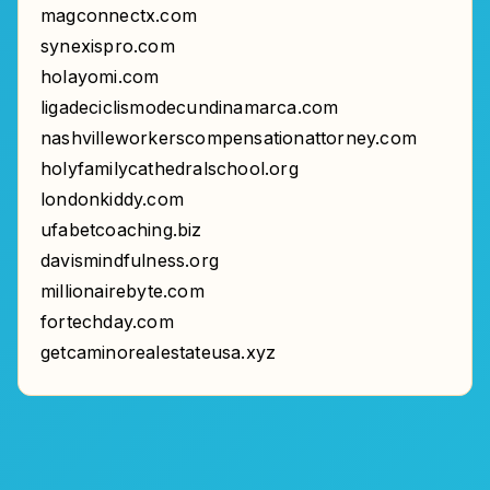
magconnectx.com
synexispro.com
holayomi.com
ligadeciclismodecundinamarca.com
nashvilleworkerscompensationattorney.com
holyfamilycathedralschool.org
londonkiddy.com
ufabetcoaching.biz
davismindfulness.org
millionairebyte.com
fortechday.com
getcaminorealestateusa.xyz