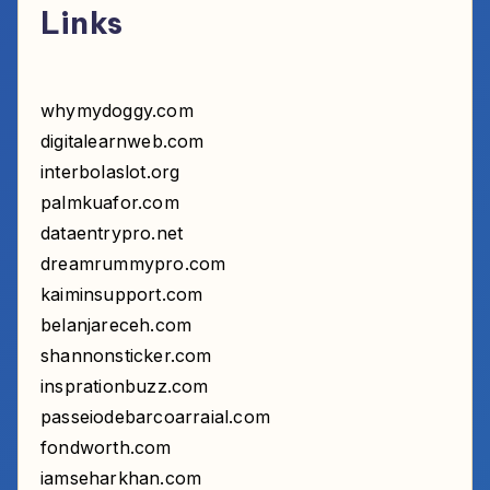
Links
whymydoggy.com
digitalearnweb.com
interbolaslot.org
palmkuafor.com
dataentrypro.net
dreamrummypro.com
kaiminsupport.com
belanjareceh.com
shannonsticker.com
insprationbuzz.com
passeiodebarcoarraial.com
fondworth.com
iamseharkhan.com