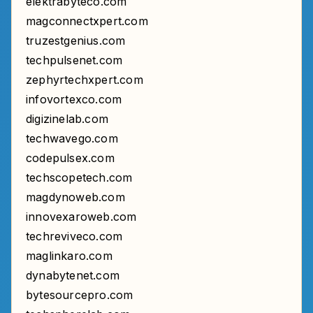
elektrabyteco.com
magconnectxpert.com
truzestgenius.com
techpulsenet.com
zephyrtechxpert.com
infovortexco.com
digizinelab.com
techwavego.com
codepulsex.com
techscopetech.com
magdynoweb.com
innovexaroweb.com
techreviveco.com
maglinkaro.com
dynabytenet.com
bytesourcepro.com