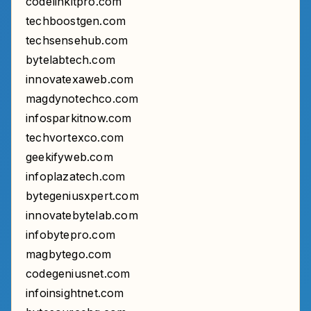
codelinkitpro.com
techboostgen.com
techsensehub.com
bytelabtech.com
innovatexaweb.com
magdynotechco.com
infosparkitnow.com
techvortexco.com
geekifyweb.com
infoplazatech.com
bytegeniusxpert.com
innovatebytelab.com
infobytepro.com
magbytego.com
codegeniusnet.com
infoinsightnet.com