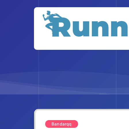
Skip
to
content
Bandarqq