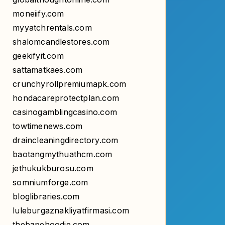
myyatchrentals.com
shalomcandlestores.com
geekifyit.com
sattamatkaes.com
crunchyrollpremiumapk.com
hondacareprotectplan.com
casinogamblingcasino.com
towtimenews.com
draincleaningdirectory.com
baotangmythuathcm.com
jethukukburosu.com
somniumforge.com
bloglibraries.com
luleburgaznakliyatfirmasi.com
thebapehoodie.com
parasosyal.com