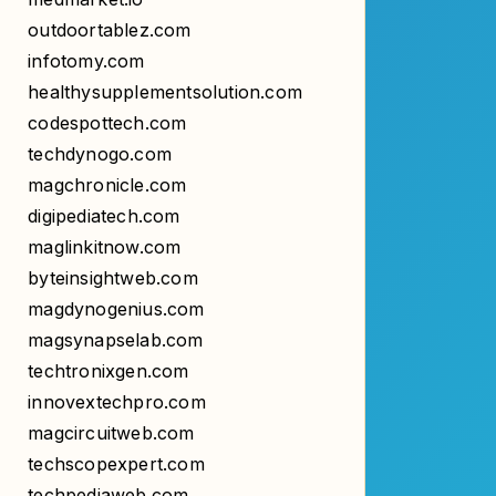
infotomy.com
healthysupplementsolution.com
codespottech.com
techdynogo.com
magchronicle.com
digipediatech.com
maglinkitnow.com
byteinsightweb.com
magdynogenius.com
magsynapselab.com
techtronixgen.com
innovextechpro.com
magcircuitweb.com
techscopexpert.com
techpediaweb.com
bytelabgenius.com