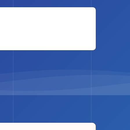
Search