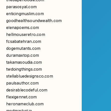
enticingmuslim.com
goodhealthsoundwealth.com
elenapoems.com
hellmouseretro.com
fcsabatehran.com
dogemutants.com
duramaxtop.com
takamasoudia.com
twdoingthings.com
stellabluedesignsco.com
paulsauthor.com
desirablecodeful.com
flexigennet.com
heronameclub.com
medmarket.io
outdoortablez.com