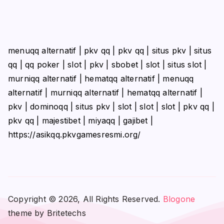
menuqq alternatif
|
pkv qq
|
pkv qq
|
situs pkv
|
situs
qq
|
qq poker
|
slot
|
pkv
|
sbobet
|
slot
|
situs slot
|
murniqq alternatif
|
hematqq alternatif
|
menuqq
alternatif
|
murniqq alternatif
|
hematqq alternatif
|
pkv
|
dominoqq
|
situs pkv
|
slot
|
slot
|
slot
|
pkv qq
|
pkv qq
|
majestibet
|
miyaqq
|
gajibet
|
https://asikqq.pkvgamesresmi.org/
Copyright © 2026, All Rights Reserved.
Blogone
theme by Britetechs