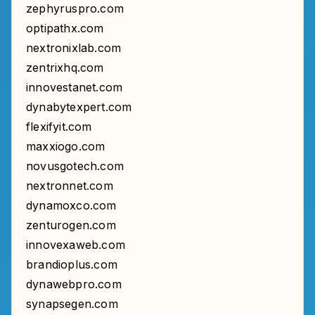
zephyruspro.com
optipathx.com
nextronixlab.com
zentrixhq.com
innovestanet.com
dynabytexpert.com
flexifyit.com
maxxiogo.com
novusgotech.com
nextronnet.com
dynamoxco.com
zenturogen.com
innovexaweb.com
brandioplus.com
dynawebpro.com
synapsegen.com