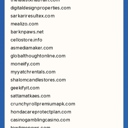
digitaldesignproperties.com
sarkariresultex.com
mealizo.com
barknpaws.net
cellostore.info
asmediamaker.com
globalthoughtonline.com
moneiify.com
myyatchrentals.com
shalomcandlestores.com
geekifyit.com
sattamatkaes.com
crunchyrollpremiumapk.com
hondacareprotectplan.com
casinogamblingcasino.com
towtimenews.com