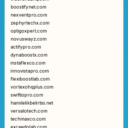
boostifynet.com
nexventpro.com
zephyrtechx.com
optigoxpert.com
novuswayz.com
actifypro.com
dynaboostx.com
instaflexco.com
innovistapro.com
flexiboostlab.com
vortexohqplus.com
swiftiopro.com
hamilelikbelirtisi.net
versalotech.com
techmaxco.com
exceedolab.com