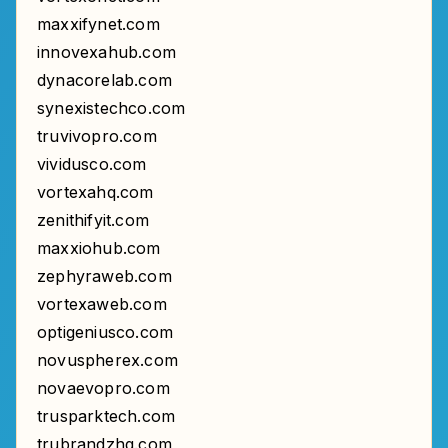
maxxifynet.com
innovexahub.com
dynacorelab.com
synexistechco.com
truvivopro.com
vividusco.com
vortexahq.com
zenithifyit.com
maxxiohub.com
zephyraweb.com
vortexaweb.com
optigeniusco.com
novuspherex.com
novaevopro.com
trusparktech.com
trubrandzhq.com