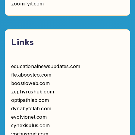
zoomifyit.com
Links
educationalnewsupdates.com
flexiboostco.com
boostioweb.com
zephyrushub.com
optipathlab.com
dynabytelab.com
evolvionet.com
synexisplus.com
vortexonet.com