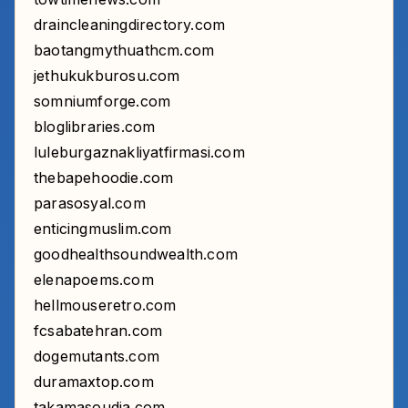
draincleaningdirectory.com
baotangmythuathcm.com
jethukukburosu.com
somniumforge.com
bloglibraries.com
luleburgaznakliyatfirmasi.com
thebapehoodie.com
parasosyal.com
enticingmuslim.com
goodhealthsoundwealth.com
elenapoems.com
hellmouseretro.com
fcsabatehran.com
dogemutants.com
duramaxtop.com
takamasoudia.com