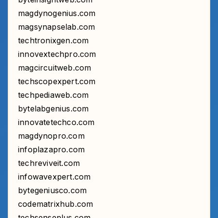
magdynogenius.com
magsynapselab.com
techtronixgen.com
innovextechpro.com
magcircuitweb.com
techscopexpert.com
techpediaweb.com
bytelabgenius.com
innovatetechco.com
magdynopro.com
infoplazapro.com
techreviveit.com
infowavexpert.com
bytegeniusco.com
codematrixhub.com
techsenseplus.com