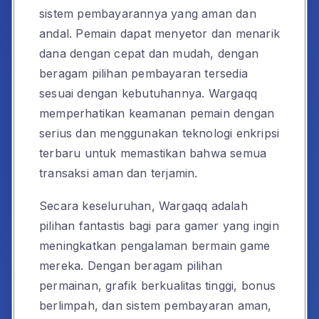
sistem pembayarannya yang aman dan
andal. Pemain dapat menyetor dan menarik
dana dengan cepat dan mudah, dengan
beragam pilihan pembayaran tersedia
sesuai dengan kebutuhannya. Wargaqq
memperhatikan keamanan pemain dengan
serius dan menggunakan teknologi enkripsi
terbaru untuk memastikan bahwa semua
transaksi aman dan terjamin.
Secara keseluruhan, Wargaqq adalah
pilihan fantastis bagi para gamer yang ingin
meningkatkan pengalaman bermain game
mereka. Dengan beragam pilihan
permainan, grafik berkualitas tinggi, bonus
berlimpah, dan sistem pembayaran aman,