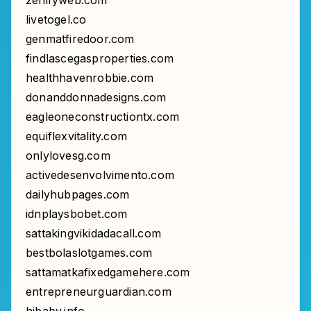
livetogel.co
genmatfiredoor.com
findlascegasproperties.com
healthhavenrobbie.com
donanddonnadesigns.com
eagleoneconstructiontx.com
equiflexvitality.com
onlylovesg.com
activedesenvolvimento.com
dailyhubpages.com
idnplaysbobet.com
sattakingvikidadacall.com
bestbolaslotgames.com
sattamatkafixedgamehere.com
entrepreneurguardian.com
hibaby.info