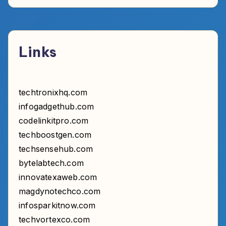
Links
techtronixhq.com
infogadgethub.com
codelinkitpro.com
techboostgen.com
techsensehub.com
bytelabtech.com
innovatexaweb.com
magdynotechco.com
infosparkitnow.com
techvortexco.com