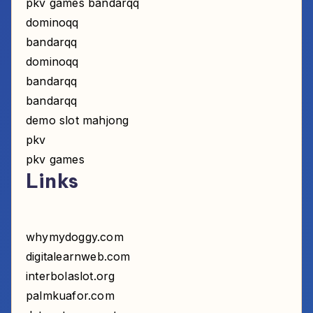
pkv games bandarqq
dominoqq
bandarqq
dominoqq
bandarqq
bandarqq
demo slot mahjong
pkv
pkv games
Links
whymydoggy.com
digitalearnweb.com
interbolaslot.org
palmkuafor.com