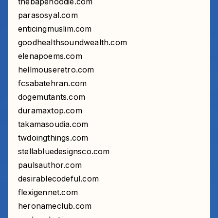
thebapehoodie.com
parasosyal.com
enticingmuslim.com
goodhealthsoundwealth.com
elenapoems.com
hellmouseretro.com
fcsabatehran.com
dogemutants.com
duramaxtop.com
takamasoudia.com
twdoingthings.com
stellabluedesignsco.com
paulsauthor.com
desirablecodeful.com
flexigennet.com
heronameclub.com