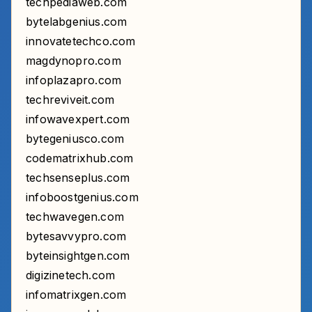
techpediaweb.com
bytelabgenius.com
innovatetechco.com
magdynopro.com
infoplazapro.com
techreviveit.com
infowavexpert.com
bytegeniusco.com
codematrixhub.com
techsenseplus.com
infoboostgenius.com
techwavegen.com
bytesavvypro.com
byteinsightgen.com
digizinetech.com
infomatrixgen.com