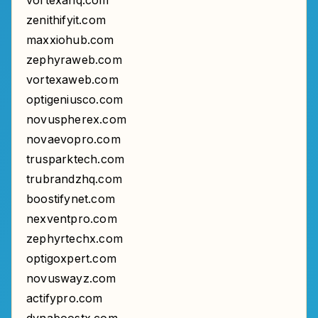
zenithifyit.com
maxxiohub.com
zephyraweb.com
vortexaweb.com
optigeniusco.com
novuspherex.com
novaevopro.com
trusparktech.com
trubrandzhq.com
boostifynet.com
nexventpro.com
zephyrtechx.com
optigoxpert.com
novuswayz.com
actifypro.com
dynaboostx.com