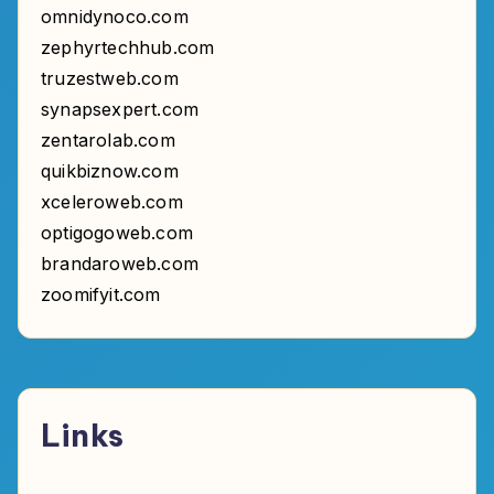
omnidynoco.com
zephyrtechhub.com
truzestweb.com
synapsexpert.com
zentarolab.com
quikbiznow.com
xceleroweb.com
optigogoweb.com
brandaroweb.com
zoomifyit.com
Links