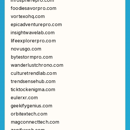
foodiesavorpro.com
vortexohq.com
epicadventurepro.com
insightwavelab.com
lifeexplorerpro.com
novusgo.com
bytestormpro.com
wanderlustchrono.com
culturetrendlab.com
trendsensehub.com
ticktockenigma.com
eulerxr.com
geekifygenius.com
orbitextech.com
magconnecttech.com
zenifyweb.com