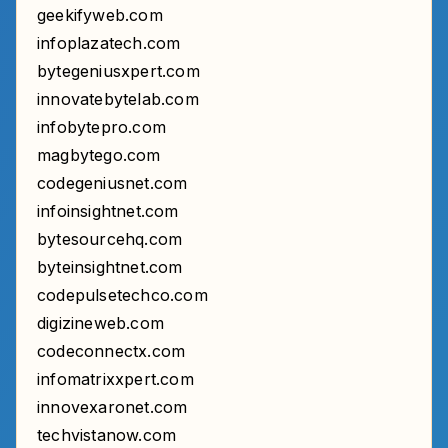
geekifyweb.com
infoplazatech.com
bytegeniusxpert.com
innovatebytelab.com
infobytepro.com
magbytego.com
codegeniusnet.com
infoinsightnet.com
bytesourcehq.com
byteinsightnet.com
codepulsetechco.com
digizineweb.com
codeconnectx.com
infomatrixxpert.com
innovexaronet.com
techvistanow.com