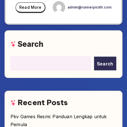
Read More
admin@runnerpickfr.com
Search
Search
Recent Posts
Pkv Games Resmi: Panduan Lengkap untuk
Pemula