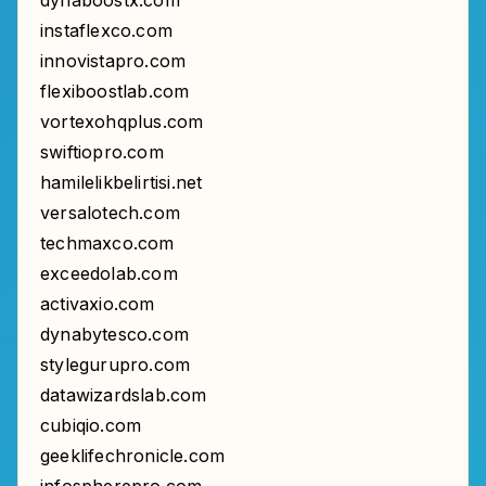
instaflexco.com
innovistapro.com
flexiboostlab.com
vortexohqplus.com
swiftiopro.com
hamilelikbelirtisi.net
versalotech.com
techmaxco.com
exceedolab.com
activaxio.com
dynabytesco.com
stylegurupro.com
datawizardslab.com
cubiqio.com
geeklifechronicle.com
infospherepro.com