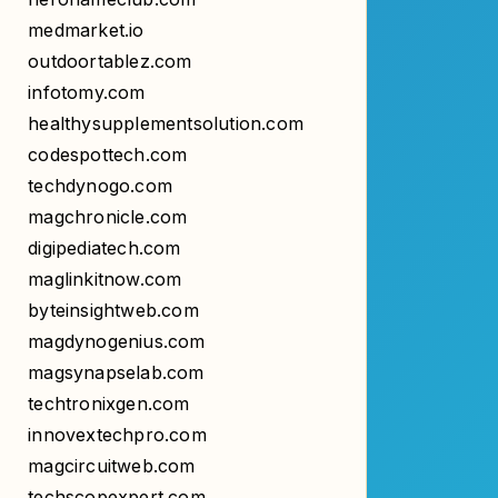
outdoortablez.com
infotomy.com
healthysupplementsolution.com
codespottech.com
techdynogo.com
magchronicle.com
digipediatech.com
maglinkitnow.com
byteinsightweb.com
magdynogenius.com
magsynapselab.com
techtronixgen.com
innovextechpro.com
magcircuitweb.com
techscopexpert.com
techpediaweb.com