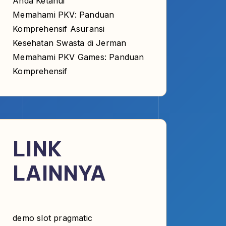
Komprehensif Asuransi
Kesehatan Swasta di Jerman
Memahami PKV Games: Panduan
Komprehensif
LINK
LAINNYA
demo slot pragmatic
pkv games bandarqq
dominoqq