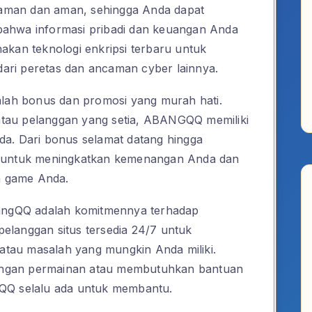
aman dan aman, sehingga Anda dapat
ahwa informasi pribadi dan keuangan Anda
akan teknologi enkripsi terbaru untuk
ri peretas dan ancaman cyber lainnya.
alah bonus dan promosi yang murah hati.
tau pelanggan yang setia, ABANGQQ memiliki
da. Dari bonus selamat datang hingga
g untuk meningkatkan kemenangan Anda dan
 game Anda.
bangQQ adalah komitmennya terhadap
elanggan situs tersedia 24/7 untuk
tau masalah yang mungkin Anda miliki.
ngan permainan atau membutuhkan bantuan
QQ selalu ada untuk membantu.