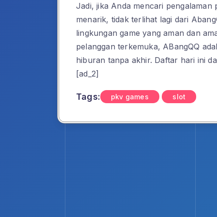
Jadi, jika Anda mencari pengalaman
menarik, tidak terlihat lagi dari Aba
lingkungan game yang aman dan ama
pelanggan terkemuka, ABangQQ adal
hiburan tanpa akhir. Daftar hari ini 
[ad_2]
Tags:
pkv games
slot