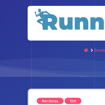
Skip
to
content
Band
Bandarqq
Slot