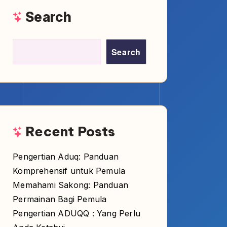
Search
Recent Posts
Pengertian Aduq: Panduan
Komprehensif untuk Pemula
Memahami Sakong: Panduan
Permainan Bagi Pemula
Pengertian ADUQQ : Yang Perlu
Anda Ketahui
Memahami PKV: Panduan