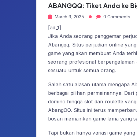
ABANGQQ: Tiket Anda ke Big
March 9, 2025
0 Comments
[ad_1]
Jika Anda seorang penggemar perjud
Abangqq. Situs perjudian online ya
game yang akan membuat Anda terhi
seorang profesional berpengalaman 
sesuatu untuk semua orang.
Salah satu alasan utama mengapa A
berbagai pilihan permainannya. Dari 
domino hingga slot dan roulette yan
AbangQQ. Situs ini terus memperbarui
bosan memainkan game lama yang s
Tapi bukan hanya variasi game yang