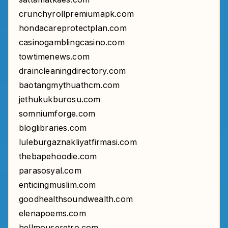
crunchyrollpremiumapk.com
hondacareprotectplan.com
casinogamblingcasino.com
towtimenews.com
draincleaningdirectory.com
baotangmythuathcm.com
jethukukburosu.com
somniumforge.com
bloglibraries.com
luleburgaznakliyatfirmasi.com
thebapehoodie.com
parasosyal.com
enticingmuslim.com
goodhealthsoundwealth.com
elenapoems.com
hellmouseretro.com