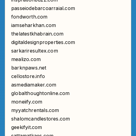
passeiodebarcoarraial.com
fondworth.com
iamseharkhan.com
thelatestkhabrain.com
digitaldesignproperties.com
sarkariresultex.com
mealizo.com
barknpaws.net
cellostore.info
asmediamaker.com
globalthoughtonline.com
moneiify.com
myyatchrentals.com
shalomcandlestores.com
geekifyit.com
sattamatkaes.com