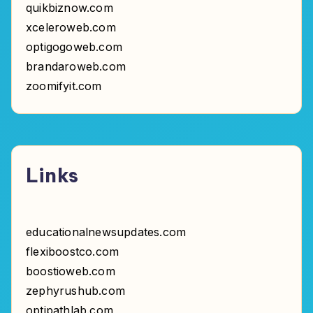
quikbiznow.com
xceleroweb.com
optigogoweb.com
brandaroweb.com
zoomifyit.com
Links
educationalnewsupdates.com
flexiboostco.com
boostioweb.com
zephyrushub.com
optipathlab.com