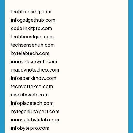
techtronixhq.com
infogadgethub.com
codelinkitpro.com
techboostgen.com
techsensehub.com
bytelabtech.com
innovatexaweb.com
magdynotechco.com
infosparkitnow.com
techvortexco.com
geekifyweb.com
infoplazatech.com
bytegeniusxpert.com
innovatebytelab.com
infobytepro.com