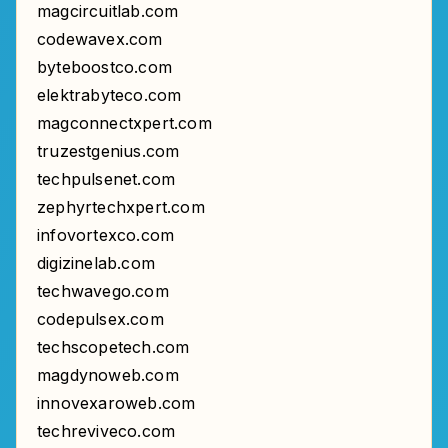
magcircuitlab.com
codewavex.com
byteboostco.com
elektrabyteco.com
magconnectxpert.com
truzestgenius.com
techpulsenet.com
zephyrtechxpert.com
infovortexco.com
digizinelab.com
techwavego.com
codepulsex.com
techscopetech.com
magdynoweb.com
innovexaroweb.com
techreviveco.com