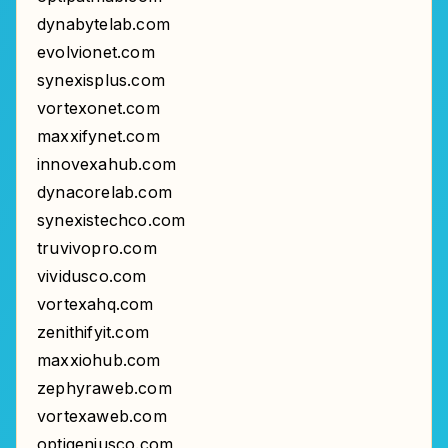
dynabytelab.com
evolvionet.com
synexisplus.com
vortexonet.com
maxxifynet.com
innovexahub.com
dynacorelab.com
synexistechco.com
truvivopro.com
vividusco.com
vortexahq.com
zenithifyit.com
maxxiohub.com
zephyraweb.com
vortexaweb.com
optigeniusco.com