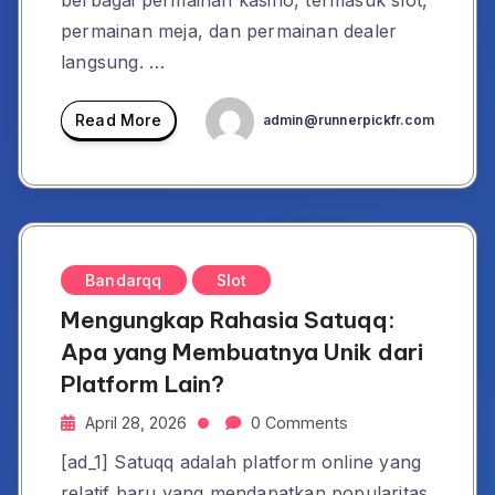
permainan meja, dan permainan dealer
langsung. …
Read More
admin@runnerpickfr.com
Bandarqq
Slot
Mengungkap Rahasia Satuqq:
Apa yang Membuatnya Unik dari
Platform Lain?
April 28, 2026
0 Comments
[ad_1] Satuqq adalah platform online yang
relatif baru yang mendapatkan popularitas