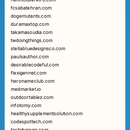
fcsabatehran.com
dogemutants.com
duramaxtop.com
takamasoudia.com
twdoingthings.com
stellabluedesignsco.com
paulsauthor.com
desirablecodeful.com
flexigennet.com
heronameclub.com
medmarket.io
outdoortablez.com
infotomy.com
healthysupplementsolution.com
codespottech.com
techdynogo.com