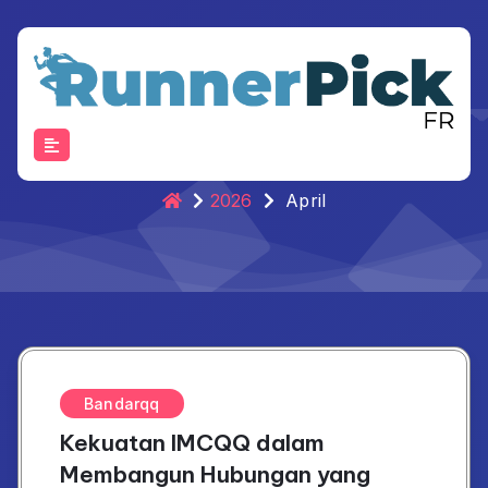
Skip
to
content
2026
April
Bandarqq
Kekuatan IMCQQ dalam
Membangun Hubungan yang