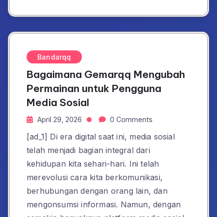
Bandarqq
Bagaimana Gemarqq Mengubah
Permainan untuk Pengguna
Media Sosial
April 29, 2026
0 Comments
[ad_1] Di era digital saat ini, media sosial
telah menjadi bagian integral dari
kehidupan kita sehari-hari. Ini telah
merevolusi cara kita berkomunikasi,
berhubungan dengan orang lain, dan
mengonsumsi informasi. Namun, dengan