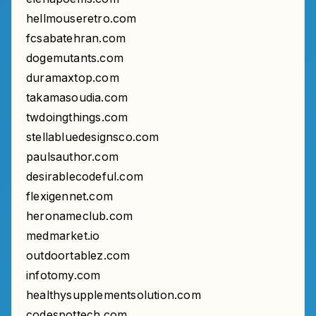
hellmouseretro.com
fcsabatehran.com
dogemutants.com
duramaxtop.com
takamasoudia.com
twdoingthings.com
stellabluedesignsco.com
paulsauthor.com
desirablecodeful.com
flexigennet.com
heronameclub.com
medmarket.io
outdoortablez.com
infotomy.com
healthysupplementsolution.com
codespottech.com