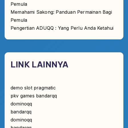
Pemula
Memahami Sakong: Panduan Permainan Bagi
Pemula
Pengertian ADUQQ : Yang Perlu Anda Ketahui
LINK LAINNYA
demo slot pragmatic
pkv games bandarqq
dominoqq
bandarqq
dominoqq
bandarqq