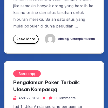
jika semakin banyak orang yang beralih ke
kasino online dan situs taruhan untuk
hiburan mereka. Salah satu situs yang
mulai populer di dunia perjudian …
Read More
admin@runnerpickfr.com
Bandarqq
Pengalaman Poker Terbaik:
Ulasan Kompasqq
April 22, 2026
0 Comments
[ad_1] Jika Anda seorang penggemar