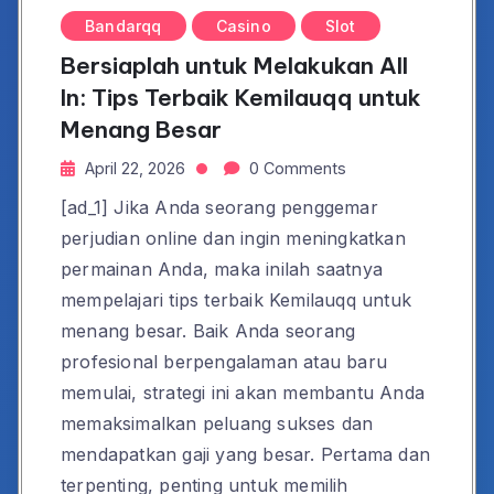
Bandarqq
Casino
Slot
Bersiaplah untuk Melakukan All
In: Tips Terbaik Kemilauqq untuk
Menang Besar
April 22, 2026
0 Comments
[ad_1] Jika Anda seorang penggemar
perjudian online dan ingin meningkatkan
permainan Anda, maka inilah saatnya
mempelajari tips terbaik Kemilauqq untuk
menang besar. Baik Anda seorang
profesional berpengalaman atau baru
memulai, strategi ini akan membantu Anda
memaksimalkan peluang sukses dan
mendapatkan gaji yang besar. Pertama dan
terpenting, penting untuk memilih