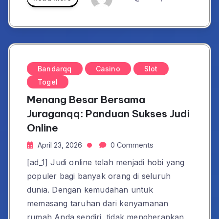
Bandarqq
Casino
Slot
Togel
Menang Besar Bersama
Juraganqq: Panduan Sukses Judi
Online
April 23, 2026
0 Comments
[ad_1] Judi online telah menjadi hobi yang
populer bagi banyak orang di seluruh
dunia. Dengan kemudahan untuk
memasang taruhan dari kenyamanan
rumah Anda sendiri, tidak mengherankan