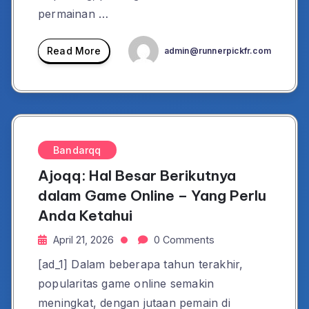
permainan …
Read More
admin@runnerpickfr.com
Bandarqq
Ajoqq: Hal Besar Berikutnya
dalam Game Online – Yang Perlu
Anda Ketahui
April 21, 2026
0 Comments
[ad_1] Dalam beberapa tahun terakhir,
popularitas game online semakin
meningkat, dengan jutaan pemain di