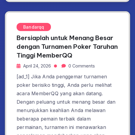
Bandarqq
Bersiaplah untuk Menang Besar
dengan Turnamen Poker Taruhan
Tinggi MemberQQ
April 24, 2026
0 Comments
[ad_1] Jika Anda penggemar turnamen
poker berisiko tinggi, Anda perlu melihat
acara MemberQQ yang akan datang.
Dengan peluang untuk menang besar dan
menunjukkan keahlian Anda melawan
beberapa pemain terbaik dalam
permainan, turnamen ini menawarkan