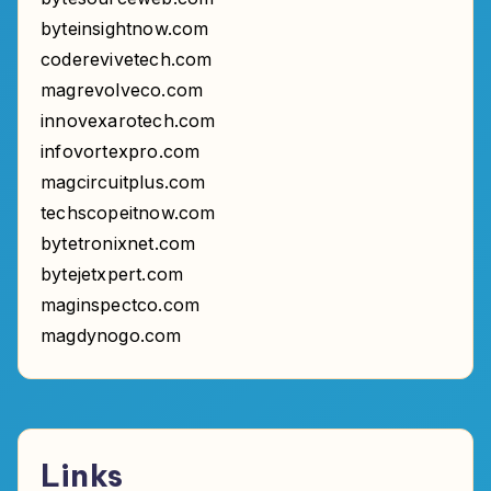
byteinsightnow.com
coderevivetech.com
magrevolveco.com
innovexarotech.com
infovortexpro.com
magcircuitplus.com
techscopeitnow.com
bytetronixnet.com
bytejetxpert.com
maginspectco.com
magdynogo.com
Links