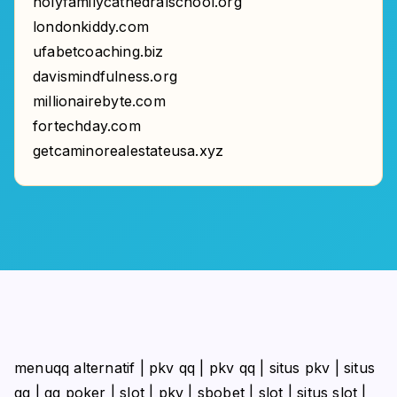
holyfamilycathedralschool.org
londonkiddy.com
ufabetcoaching.biz
davismindfulness.org
millionairebyte.com
fortechday.com
getcaminorealestateusa.xyz
menuqq alternatif
|
pkv qq
|
pkv qq
|
situs pkv
|
situs
qq
|
qq poker
|
slot
|
pkv
|
sbobet
|
slot
|
situs slot
|