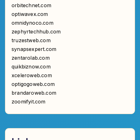
orbitechnet.com
optiwavex.com
omnidynoco.com
zephyrtechhub.com
truzestweb.com
synapsexpert.com
zentarolab.com
quikbiznow.com
xceleroweb.com
optigogoweb.com
brandaroweb.com
zoomifyit.com