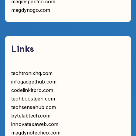
maginspectco.com
magdynogo.com
Links
techtronixhq.com
infogadgethub.com
codelinkitpro.com
techboostgen.com
techsensehub.com
bytelabtech.com
innovatexaweb.com
magdynotechco.com