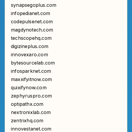
synapsegoplus.com
infopedianet.com
codepulsenet.com
magdynotech.com
techscopehq.com
digizineplus.com
innovexaro.com
bytesourcelab.com
infosparknet.com
maxxifyitnow.com
quixifynow.com
zephyruspro.com
optipathx.com
nextronixlab.com
zentrixhq.com
innovestanet.com