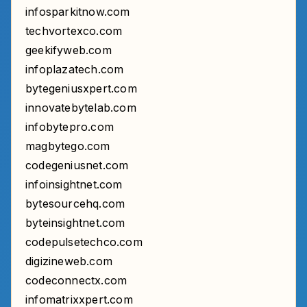
infosparkitnow.com
techvortexco.com
geekifyweb.com
infoplazatech.com
bytegeniusxpert.com
innovatebytelab.com
infobytepro.com
magbytego.com
codegeniusnet.com
infoinsightnet.com
bytesourcehq.com
byteinsightnet.com
codepulsetechco.com
digizineweb.com
codeconnectx.com
infomatrixxpert.com