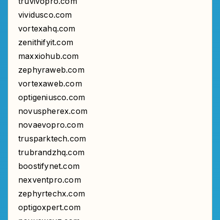
truvivopro.com
vividusco.com
vortexahq.com
zenithifyit.com
maxxiohub.com
zephyraweb.com
vortexaweb.com
optigeniusco.com
novuspherex.com
novaevopro.com
trusparktech.com
trubrandzhq.com
boostifynet.com
nexventpro.com
zephyrtechx.com
optigoxpert.com