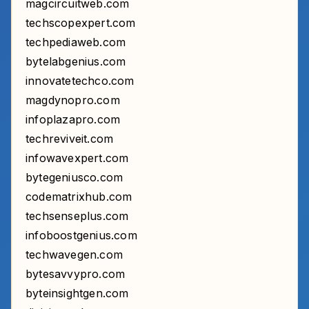
magcircuitweb.com
techscopexpert.com
techpediaweb.com
bytelabgenius.com
innovatetechco.com
magdynopro.com
infoplazapro.com
techreviveit.com
infowavexpert.com
bytegeniusco.com
codematrixhub.com
techsenseplus.com
infoboostgenius.com
techwavegen.com
bytesavvypro.com
byteinsightgen.com