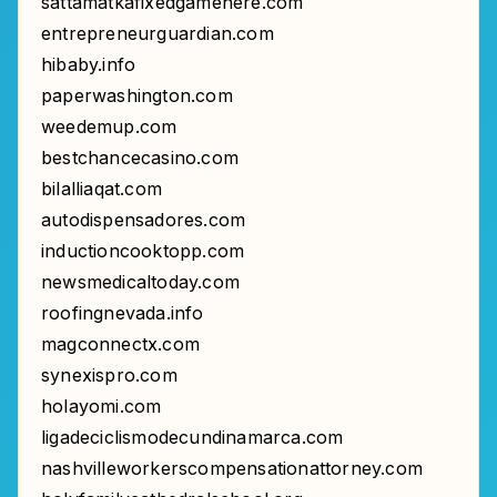
sattamatkafixedgamehere.com
entrepreneurguardian.com
hibaby.info
paperwashington.com
weedemup.com
bestchancecasino.com
bilalliaqat.com
autodispensadores.com
inductioncooktopp.com
newsmedicaltoday.com
roofingnevada.info
magconnectx.com
synexispro.com
holayomi.com
ligadeciclismodecundinamarca.com
nashvilleworkerscompensationattorney.com