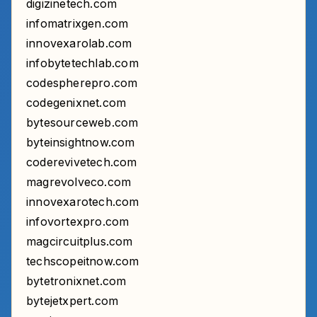
digizinetech.com
infomatrixgen.com
innovexarolab.com
infobytetechlab.com
codespherepro.com
codegenixnet.com
bytesourceweb.com
byteinsightnow.com
coderevivetech.com
magrevolveco.com
innovexarotech.com
infovortexpro.com
magcircuitplus.com
techscopeitnow.com
bytetronixnet.com
bytejetxpert.com