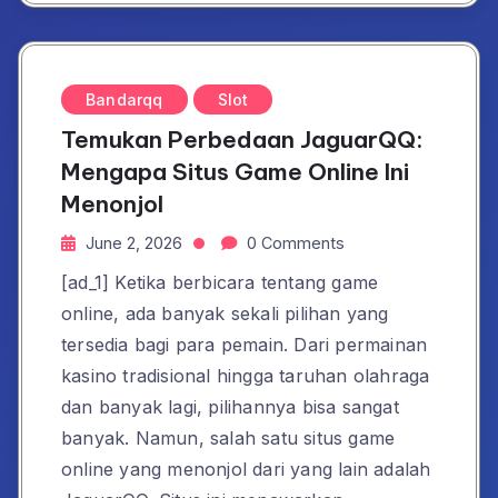
Bandarqq
Slot
Temukan Perbedaan JaguarQQ:
Mengapa Situs Game Online Ini
Menonjol
June 2, 2026
0 Comments
[ad_1] Ketika berbicara tentang game
online, ada banyak sekali pilihan yang
tersedia bagi para pemain. Dari permainan
kasino tradisional hingga taruhan olahraga
dan banyak lagi, pilihannya bisa sangat
banyak. Namun, salah satu situs game
online yang menonjol dari yang lain adalah