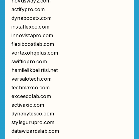
novuswayz.com
actifypro.com
dynaboostx.com
instaflexco.com
innovistapro.com
flexiboostlab.com
vortexohqplus.com
swiftiopro.com
hamilelikbelirtisi.net
versalotech.com
techmaxco.com
exceedolab.com
activaxio.com
dynabytesco.com
stylegurupro.com
datawizardslab.com