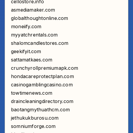
cellostore.info
asmediamaker.com
globalthoughtonline.com
moneiify.com
myyatchrentals.com
shalomcandlestores.com
geekifyit.com
sattamatkaes.com
crunchyrollpremiumapk.com
hondacareprotectplan.com
casinogamblingcasino.com
towtimenews.com
draincleaningdirectory.com
baotangmythuathcm.com
jethukukburosu.com
somniumforge.com