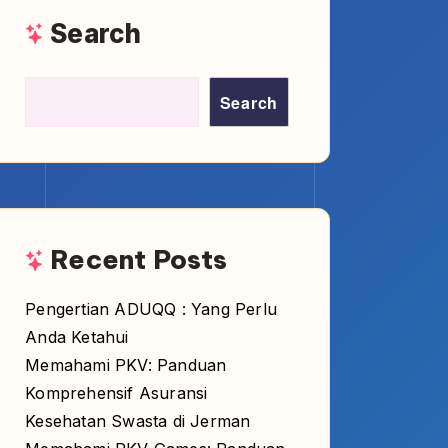
Search
Recent Posts
Pengertian ADUQQ : Yang Perlu
Anda Ketahui
Memahami PKV: Panduan
Komprehensif Asuransi
Kesehatan Swasta di Jerman
Memahami PKV Games: Panduan
Komprehensif