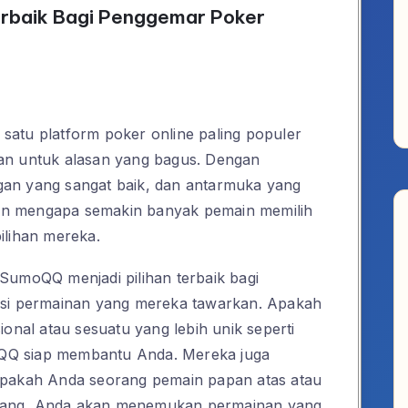
rbaik Bagi Penggemar Poker
atu platform poker online paling populer
an untuk alasan yang bagus. Dengan
an yang sangat baik, dan antarmuka yang
n mengapa semakin banyak pemain memilih
ilihan mereka.
SumoQQ menjadi pilihan terbaik bagi
asi permainan yang mereka tawarkan. Apakah
ional atau sesuatu yang lebih unik seperti
QQ siap membantu Anda. Mereka juga
apakah Anda seorang pemain papan atas atau
nang, Anda akan menemukan permainan yang