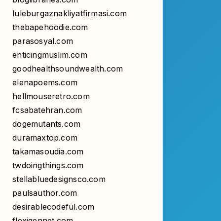
thebapehoodie.com
parasosyal.com
enticingmuslim.com
goodhealthsoundwealth.com
elenapoems.com
hellmouseretro.com
fcsabatehran.com
dogemutants.com
duramaxtop.com
takamasoudia.com
twdoingthings.com
stellabluedesignsco.com
paulsauthor.com
desirablecodeful.com
flexigennet.com
heronameclub.com