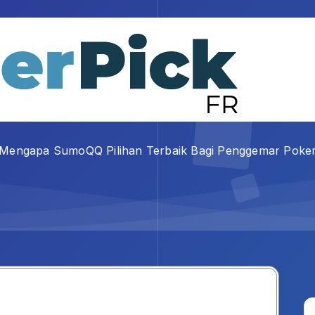
Mengapa SumoQQ Pilihan Terbaik Bagi Penggemar Poke